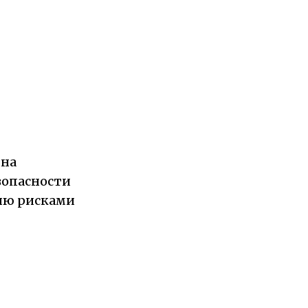
 на
зопасности
ию рисками