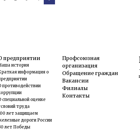
О предприятии
Профсоюзная
Наша история
организация
Краткая информация о
Обращение граждан
предприятии
Вакансии
О противодействии
Филиалы
коррупции
Контакты
О специальной оценке
условий труда
100 лет защищаем
железные дороги России
80 лет Победы