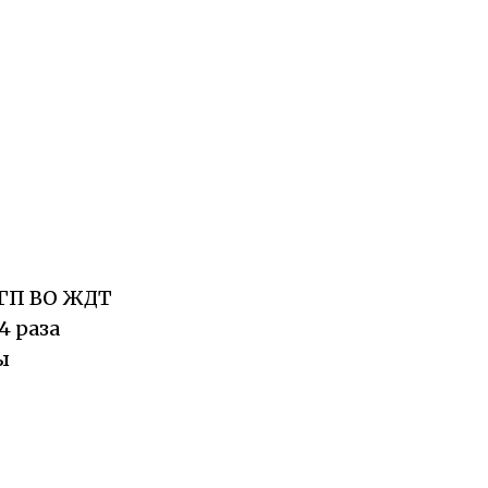
ГП ВО ЖДТ
4 раза
ы