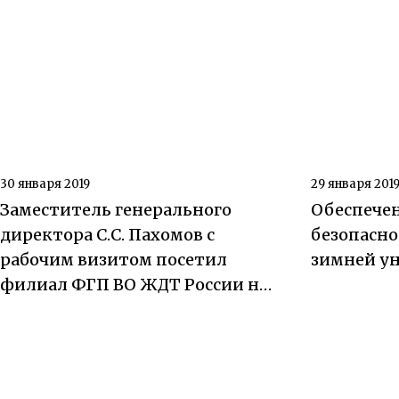
30 января 2019
29 января 201
Заместитель генерального
Обеспече
директора С.С. Пахомов с
безопасн
рабочим визитом посетил
зимней у
филиал ФГП ВО ЖДТ России на
Красноярской ж.д.