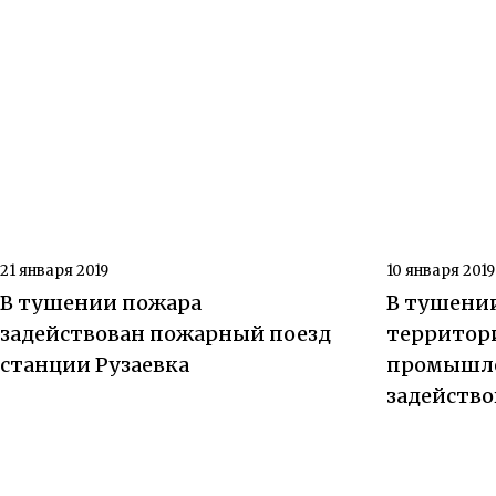
21 января 2019
10 января 2019
В тушении пожара
В тушени
задействован пожарный поезд
территор
станции Рузаевка
промышле
задейств
станции 