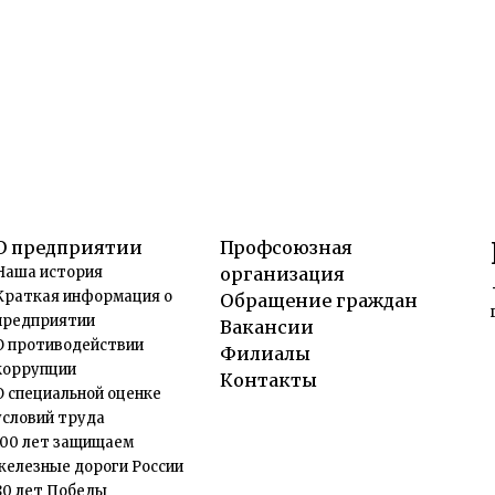
О предприятии
Профсоюзная
Наша история
организация
Краткая информация о
Обращение граждан
предприятии
Вакансии
О противодействии
Филиалы
коррупции
Контакты
О специальной оценке
условий труда
100 лет защищаем
железные дороги России
80 лет Победы