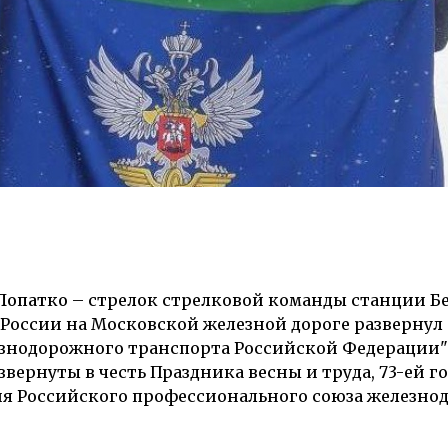
Лопатко
– стрелок стрелковой команды станции Б
России на Московской железной дороге развернул
езнодорожного транспорта Российской Федераци
азвернуты в честь Праздника весны и труда, 73-ей
ия Российского профессионального союза железно