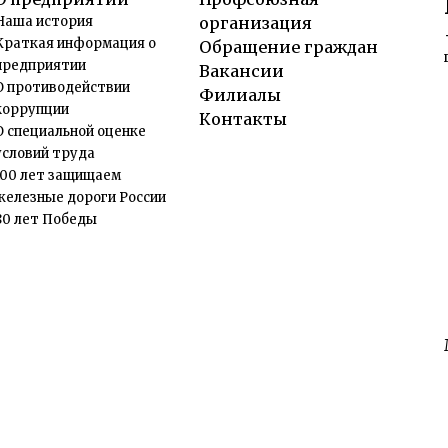
Наша история
организация
Краткая информация о
Обращение граждан
предприятии
Вакансии
О противодействии
Филиалы
коррупции
Контакты
О специальной оценке
условий труда
100 лет защищаем
железные дороги России
80 лет Победы