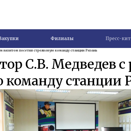
Закупки
Филиалы
Пресс-кит
им визитом посетил стрелковую команду станции Рязань
ор С.В. Медведев с
ю команду станции 