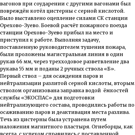
вагонов при соударении с другими вагонами был
повреждён котёл цистерны с серной кислотой.
Было выставлено оцепление силами СК станции
Орехово-Зуево. Боевой расчёт
пожарного поезда
станции Орехово-Зуево
прибыл на место и
приступил к работе. Выполняя задачу,
поставленную руководителем тушения пожара,
были проложены магистральная линия в один
рукав 66 мм, через трехходовое разветвление два
рукава 55 мм и поданы 2 ручных ствола «Б».
Первый ствол – для осаждения паров и
нейтрализации разлитой серной кислоты, вторым
стволом организована заправка водой ёмкостей
службы «ЭКОСПАС» для подготовки
нейтрализующего состава, проводились работы по
осаживанию паров и деактивация места разлива.
Течь из цистерны была устранена путем
наложения магнитного пластыря. Огнеборцы, как
всегда, с успехом справились с поставленной