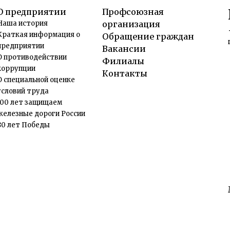
О предприятии
Профсоюзная
Наша история
организация
Краткая информация о
Обращение граждан
предприятии
Вакансии
О противодействии
Филиалы
коррупции
Контакты
О специальной оценке
условий труда
100 лет защищаем
железные дороги России
80 лет Победы