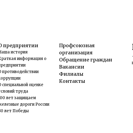
О предприятии
Профсоюзная
Наша история
организация
Краткая информация о
Обращение граждан
предприятии
Вакансии
О противодействии
Филиалы
коррупции
Контакты
О специальной оценке
условий труда
100 лет защищаем
железные дороги России
80 лет Победы