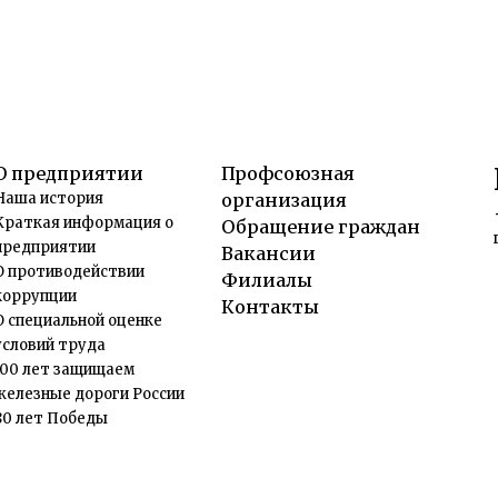
О предприятии
Профсоюзная
Наша история
организация
Краткая информация о
Обращение граждан
предприятии
Вакансии
О противодействии
Филиалы
коррупции
Контакты
О специальной оценке
условий труда
100 лет защищаем
железные дороги России
80 лет Победы