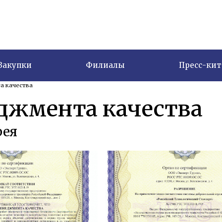
Закупки
Филиалы
Пресс-кит
а качества
джмента качества
рея