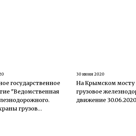
20
30 июня 2020
ное государственное
На Крымском мосту
тие "Ведомственная
грузовое железнод
лезнодорожного.
движение 30.06.202
храны грузов