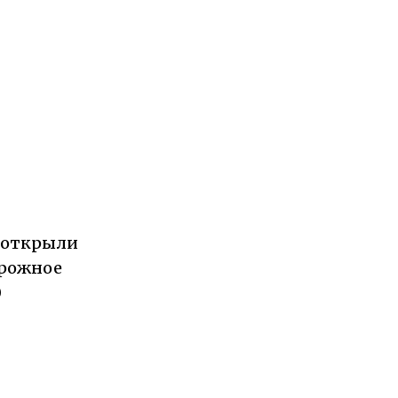
 открыли
орожное
0